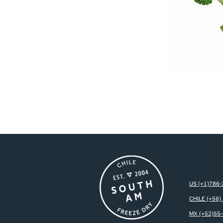
US (+1)786
CHILE (+56)
MX (+52)55