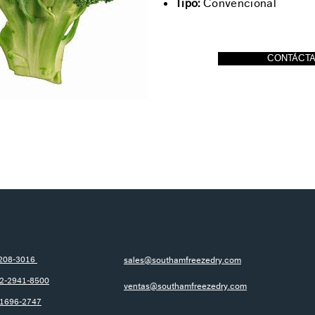
Tipo:
Convencional
CONTÁCT
-208-3016
sales@southamfreezedry.com
 2-2941-8500
ventas@southamfreezedry.com
-1696-2747