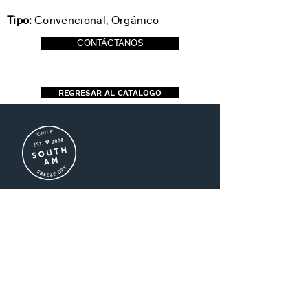
Tipo:
Convencional, Orgánico
CONTÁCTANOS
REGRESAR AL CATÁLOGO
US (+1)786-208-3016
CHILE (+56) 2-2941-8500
MX (+52)55-1696-2747
ventas@southamfreezedry.co
m